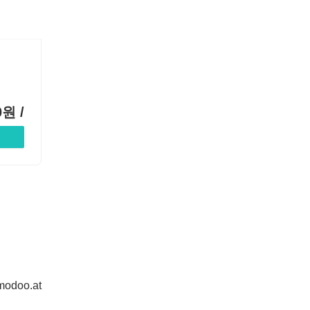
0
원 /
modoo.at