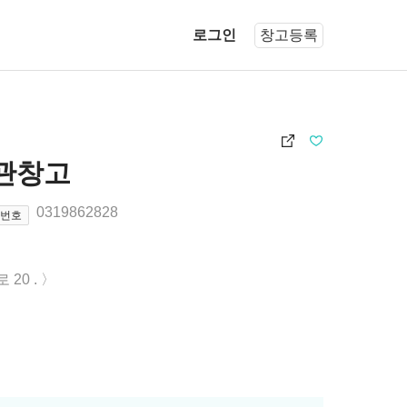
로그인
창고등록
관창고
0319862828
화번호
20 .
〉