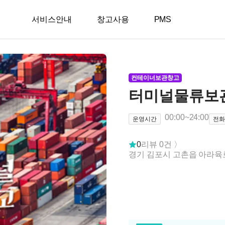
서비스안내
창고사용
PMS
컨테이너보관창고
터미널물류보
00:00
~
24:00
운영시간
전
0
리뷰
0
건 〉
경기 김포시 고촌읍 아라육로 