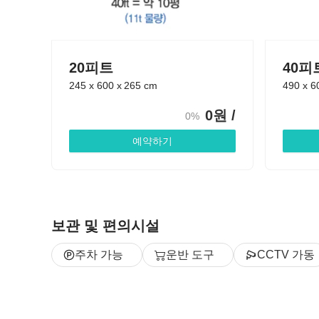
20피트
40피
245
x
600
x
265
cm
490
x
6
0
원 /
0%
예약하기
보관 및 편의시설
주차 가능
운반 도구
CCTV 가동