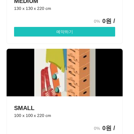
MEDIUM
130
x
130
x
220
cm
0
원 /
0%
예약하기
SMALL
100
x
100
x
220
cm
0
원 /
0%