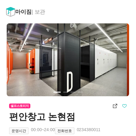
마이짐
| 보관
셀프스토리지
편안창고 논현점
00:00
~
24:00
0234380011
운영시간
전화번호