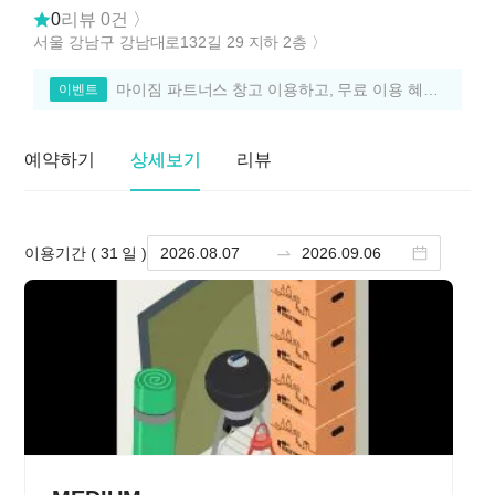
0
리뷰
0
건 〉
서울 강남구 강남대로132길 29 지하 2층
〉
마이짐 파트너스 창고 이용하고, 무료 이용 혜택 챙기자! 〉
이벤트
예약하기
상세보기
리뷰
이용기간 (
31
일 )